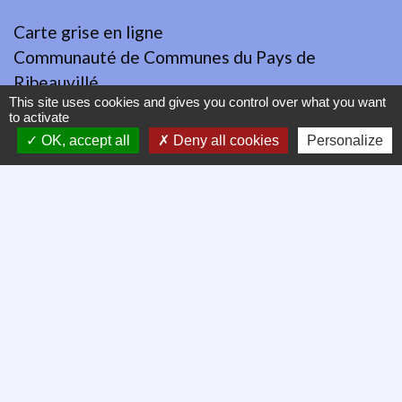
Carte grise en ligne
Communauté de Communes du Pays de
Ribeauvillé
This site uses cookies and gives you control over what you want
Démarches administratives
to activate
Ville de Colmar
OK, accept all
Deny all cookies
Personalize
Tourisme en Alsace
Mentions légales
-
Politique de confidentialité
-
Accessibilité
-
Plan du site
-
Gestion des cookies
Site créé en partenariat avec Réseau des Communes