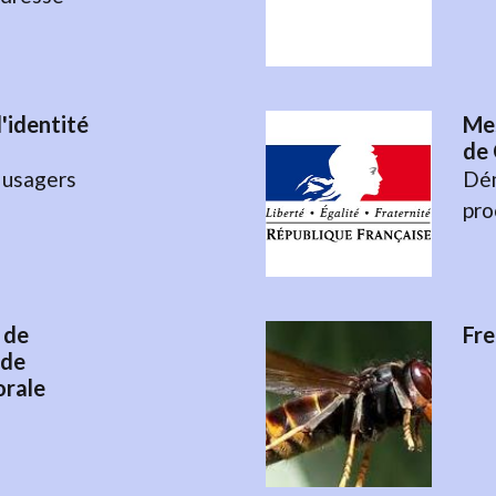
'identité
Me
de 
 usagers
Dém
pro
 de
Fre
 de
orale