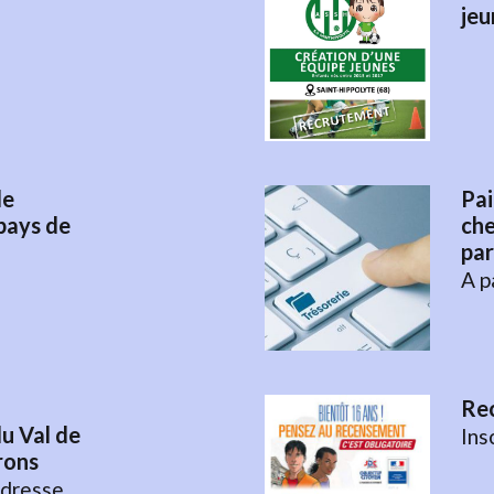
jeu
de
Pai
pays de
che
par
A p
Rec
u Val de
Ins
rons
dresse