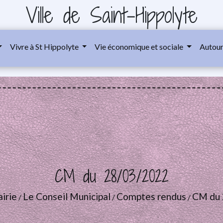
Ville de Saint-Hippolyte
Vivre à St Hippolyte
Vie économique et sociale
Autour
CM du 28/03/2022
irie
Le Conseil Municipal
Comptes rendus
CM du 
/
/
/