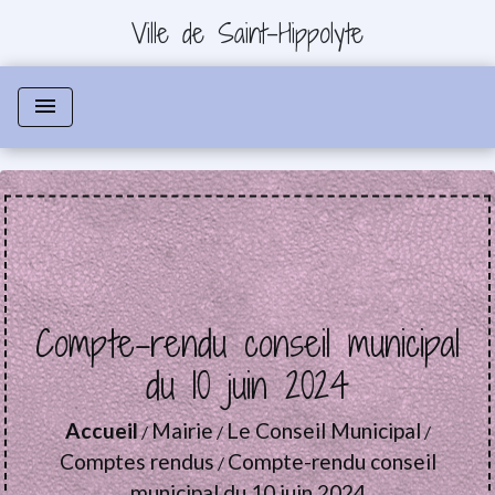
Ville de Saint-Hippolyte
menu
Compte-rendu conseil municipal
du 10 juin 2024
Accueil
Mairie
Le Conseil Municipal
/
/
/
Comptes rendus
Compte-rendu conseil
/
municipal du 10 juin 2024