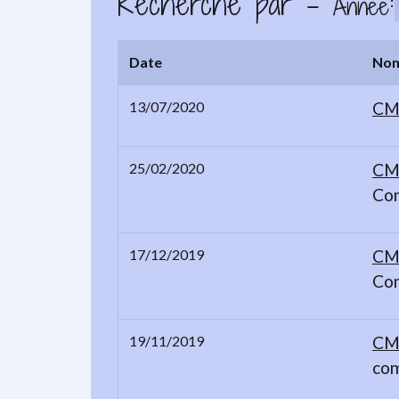
Recherche par -
:
Année
Date
No
13/07/2020
CM 
25/02/2020
CM 
Com
17/12/2019
CM 
Co
19/11/2019
CM 
com